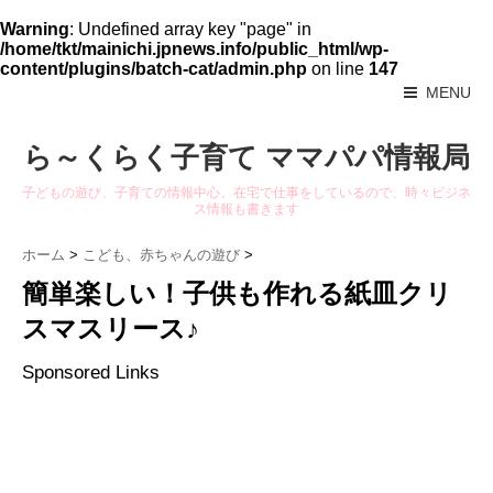
Warning
: Undefined array key "page" in
/home/tkt/mainichi.jpnews.info/public_html/wp-
content/plugins/batch-cat/admin.php
on line
147
MENU
ら～くらく子育て ママパパ情報局
子どもの遊び、子育ての情報中心。在宅で仕事をしているので、時々ビジネ
ス情報も書きます
ホーム
>
こども、赤ちゃんの遊び
>
簡単楽しい！子供も作れる紙皿クリ
スマスリース♪
Sponsored Links