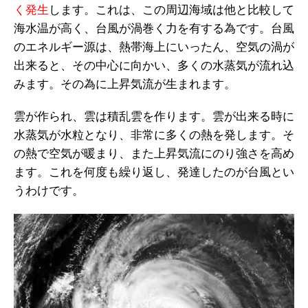
く発生
します。これは、この周辺海域は他と比較して
海水温が高く、台風が渦巻く力を有する為です。台風
のエネルギー源は、熱帯海上にいったん、空気の渦が
出来ると、その中心に向かい、多くの水蒸気が流れ込
みます。その為に上昇気流が生まれます。
雲が作られ、雲は積乱雲を作ります。雲が出来る時に
水蒸気が水粒となり、非常に多くの熱を発します。そ
の熱で空気が暖まり、また上昇気流にのり強さを高め
ます。これを何度も繰り返し、発達したのが台風とい
うわけです。